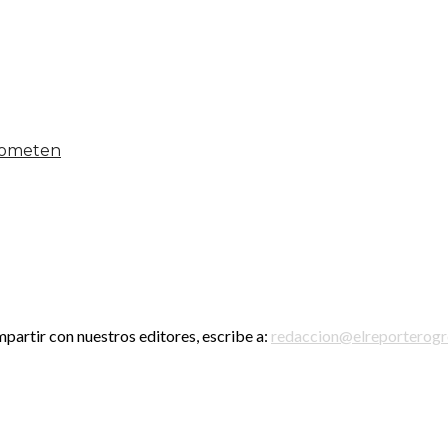
 someten
mpartir con nuestros editores, escribe a:
redaccion@elreporterog