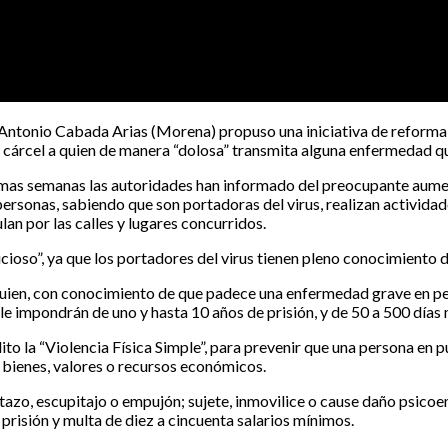
ntonio Cabada Arias (Morena) propuso una iniciativa de reforma a
e cárcel a quien de manera “dolosa” transmita alguna enfermedad que
últimas semanas las autoridades han informado del preocupante aume
ersonas, sabiendo que son portadoras del virus, realizan activida
an por las calles y lugares concurridos.
icioso”, ya que los portadores del virus tienen pleno conocimiento d
uien, con conocimiento de que padece una enfermedad grave en perí
le impondrán de uno y hasta 10 años de prisión, y de 50 a 500 días 
lito la “Violencia Física Simple”, para prevenir que una persona en 
 bienes, valores o recursos económicos.
azo, escupitajo o empujón; sujete, inmovilice o cause daño psicoe
 prisión y multa de diez a cincuenta salarios mínimos.