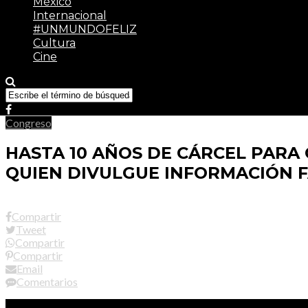
México
Internacional
#UNMUNDOFELIZ
Cultura
Cine
Congreso
HASTA 10 AÑOS DE CÁRCEL PAR
QUIEN DIVULGUE INFORMACIÓN F
Compartir
Tweet
Compartir
Compartir
Email
Comentarios