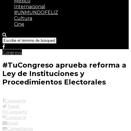
México
Internacional
#UNMUNDOFELIZ
Cultura
Cine
Congreso
#TuCongreso aprueba reforma a
Ley de Instituciones y
Procedimientos Electorales
Compartir
Tweet
Compartir
Compartir
Email
Comentarios