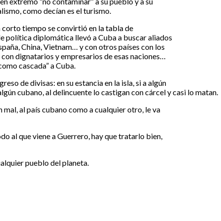
 en extremo “no contaminar” a su pueblo y a su
alismo, como decían es el turismo.
corto tiempo se convirtió en la tabla de
de política diplomática llevó a Cuba a buscar aliados
 España, China, Vietnam… y con otros países con los
os con dignatarios y empresarios de esas naciones…
 “como cascada” a Cuba.
eso de divisas: en su estancia en la isla, si a algún
algún cubano, al delincuente lo castigan con cárcel y casi lo matan.
n mal, al país cubano como a cualquier otro, le va
odo al que viene a Guerrero, hay que tratarlo bien,
ualquier pueblo del planeta.