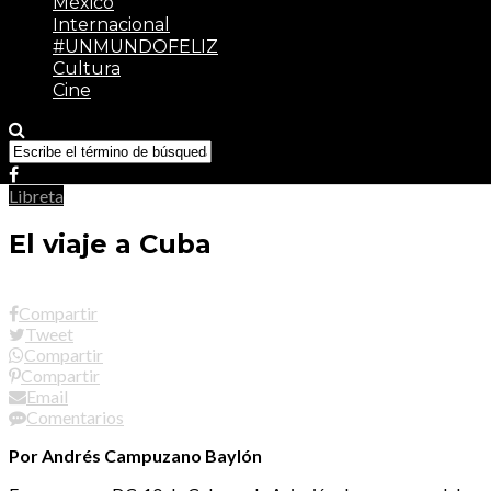
México
Internacional
#UNMUNDOFELIZ
Cultura
Cine
Libreta
El viaje a Cuba
Compartir
Tweet
Compartir
Compartir
Email
Comentarios
Por Andrés Campuzano Baylón