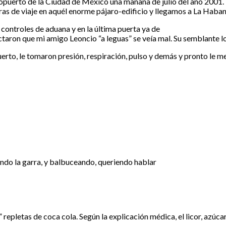
puerto de la Ciudad de México una mañana de julio del año 2001
 de viaje en aquél enorme pájaro-edificio y llegamos a La Haban
controles de aduana y en la última puerta ya de
ectaron que mi amigo Leoncio “a leguas” se veía mal. Su semblante l
rto, le tomaron presión, respiración, pulso y demás y pronto le met
ando la garra, y balbuceando, queriendo hablar
epletas de coca cola. Según la explicación médica, el licor, azúcar,
.