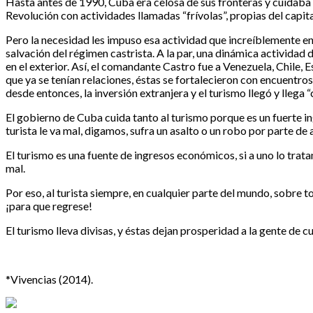
Hasta antes de 1990, Cuba era celosa de sus fronteras y cuidaba
Revolución con actividades llamadas “frívolas”, propias del capit
Pero la necesidad les impuso esa actividad que increíblemente en 
salvación del régimen castrista. A la par, una dinámica actividad 
en el exterior. Así, el comandante Castro fue a Venezuela, Chile,
que ya se tenían relaciones, éstas se fortalecieron con encuentr
desde entonces, la inversión extranjera y el turismo llegó y llega
El gobierno de Cuba cuida tanto al turismo porque es un fuerte ingr
turista le va mal, digamos, sufra un asalto o un robo por parte de 
El turismo es una fuente de ingresos económicos, si a uno lo trata
mal.
Por eso, al turista siempre, en cualquier parte del mundo, sobre t
¡para que regrese!
El turismo lleva divisas, y éstas dejan prosperidad a la gente de c
*Vivencias (2014).