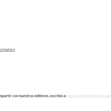
 someten
mpartir con nuestros editores, escribe a:
redaccion@elreporterog