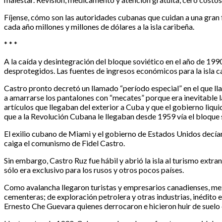
Fíjense, cómo son las autoridades cubanas que cuidan a una gran 
cada año millones y millones de dólares a la isla caribeña.
* * *
A la caída y desintegración del bloque soviético en el año de 19
desprotegidos. Las fuentes de ingresos económicos para la isla 
Castro pronto decretó un llamado “período especial” en el que lla
a amarrarse los pantalones con “mecates” porque era inevitable l
artículos que llegaban del exterior a Cuba y que el gobierno liqu
que a la Revolución Cubana le llegaban desde 1959 vía el bloque 
El exilio cubano de Miami y el gobierno de Estados Unidos decía
caiga el comunismo de Fidel Castro.
Sin embargo, Castro Ruz fue hábil y abrió la isla al turismo extra
sólo era exclusivo para los rusos y otros pocos países.
Como avalancha llegaron turistas y empresarios canadienses, mexi
cementeras; de exploración petrolera y otras industrias, inédito
Ernesto Che Guevara quienes derrocaron e hicieron huir de suelo 