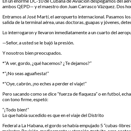
En un enorme DC-10 de Cubana de Aviación despegamos del aero
ambos QEPD— y el maestro don Juan Carrasco Vázquez. Dos horas
Entramos al José Martí, el aeropuerto internacional. Pasamos los 
salida de la terminal aérea, unas doctoras, guapas y jóvenes, det
Lo interrogaron y llevaron inmediatamente a un cuarto del aeropue
—Señor, a usted se le bajó la presión.
Y nosotros bien preocupados.
*“A ver, gordo, ¿qué hacemos? ¿Te dejamos?”
*“¡No seas aguafiesta!”
*“Oye, cabrón, ¡no eches a perder el viaje!”
Pero sacando como se dice “fuerza de flaqueza” o en futbol, ech
con tono firme, espetó:
“¡Todo bien!”
Lo que había sucedido es que en el viaje del Distrito
Federal a La Habana, el gordo se había empujado 5 “cubas-libres” r
malestar. Revisión, medicamento y atención gratuita, cero costos