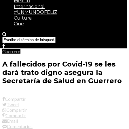
México
Internacional
#UNMUNDOFELIZ
Cultura
Cine
Guerrero
A fallecidos por Covid-19 se les
dará trato digno asegura la
Secretaría de Salud en Guerrero
Compartir
Tweet
Compartir
Compartir
Email
Comentarios