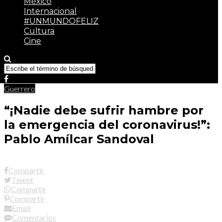
México
Internacional
#UNMUNDOFELIZ
Cultura
Cine
Guerrero
“¡Nadie debe sufrir hambre por
la emergencia del coronavirus!”:
Pablo Amílcar Sandoval
Compartir
Tweet
Compartir
Compartir
Email
Comentarios