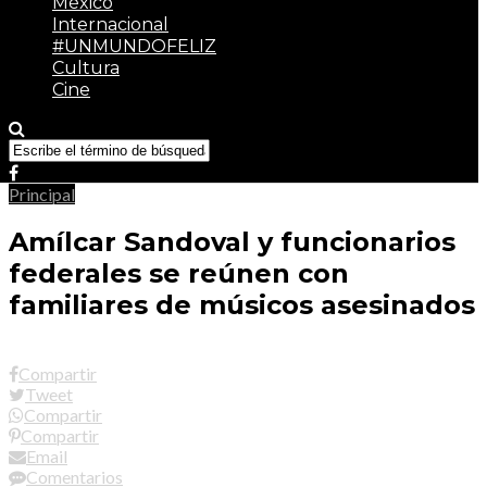
México
Internacional
#UNMUNDOFELIZ
Cultura
Cine
Principal
Amílcar Sandoval y funcionarios
federales se reúnen con
familiares de músicos asesinados
Compartir
Tweet
Compartir
Compartir
Email
Comentarios