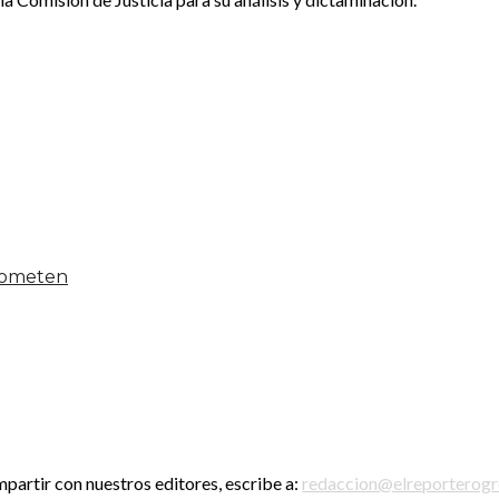
 someten
mpartir con nuestros editores, escribe a:
redaccion@elreporterog