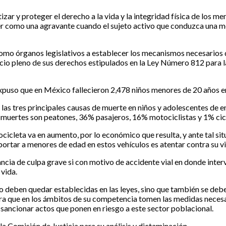
izar y proteger el derecho a la vida y la integridad física de los
 como una agravante cuando el sujeto activo que conduzca una moto
como órganos legislativos a establecer los mecanismos necesarios q
jercicio pleno de sus derechos estipulados en la Ley Número 812 par
uso que en México fallecieron 2,478 niños menores de 20 años en 
as tres principales causas de muerte en niños y adolescentes de ent
s muertes son peatones, 36% pasajeros, 16% motociclistas y 1% cicl
cicleta va en aumento, por lo económico que resulta, y ante tal si
portar a menores de edad en estos vehículos es atentar contra su vid
cia de culpa grave si con motivo de accidente vial en donde inter
 vida.
deben quedar establecidas en las leyes, sino que también se debe 
ra que en los ámbitos de su competencia tomen las medidas necesar
a sancionar actos que ponen en riesgo a este sector poblacional.
la Comisión de Justicia para su análisis y dictaminación.