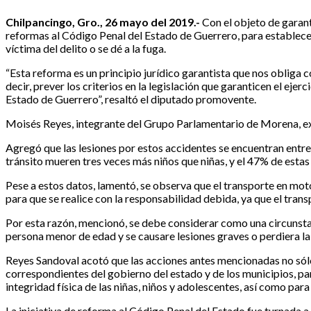
Chilpancingo, Gro., 26 mayo del 2019.-
Con el objeto de garant
reformas al Código Penal del Estado de Guerrero, para establecer
víctima del delito o se dé a la fuga.
“Esta reforma es un principio jurídico garantista que nos obliga 
decir, prever los criterios en la legislación que garanticen el e
Estado de Guerrero”, resaltó el diputado promovente.
Moisés Reyes, integrante del Grupo Parlamentario de Morena, exp
Agregó que las lesiones por estos accidentes se encuentran entre l
tránsito mueren tres veces más niños que niñas, y el 47% de esta
Pese a estos datos, lamentó, se observa que el transporte en moto
para que se realice con la responsabilidad debida, ya que el trans
Por esta razón, mencionó, se debe considerar como una circunstan
persona menor de edad y se causare lesiones graves o perdiera la
Reyes Sandoval acotó que las acciones antes mencionadas no sólo 
correspondientes del gobierno del estado y de los municipios, pa
integridad física de las niñas, niños y adolescentes, así como par
La iniciativa de reforma al Código Penal del Estado fue turnada a 