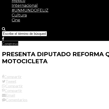
México
Internacional
#UNMUNDOFELIZ
Cultura
Cine
Congreso
PRESENTA DIPUTADO REFORMA 
MOTOCICLETA
Compartir
Tweet
Compartir
Compartir
Email
Comentarios