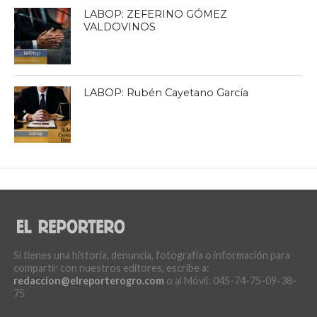
LABOP: ZEFERINO GÓMEZ
VALDOVINOS
LABOP: Rubén Cayetano García
Si tienes una historia, denuncia, fotografía o información para
compartir con nuestros editores, escribe a:
redaccion@elreporterogro.com
o al Móvil: 045-74-75-09-38-
75