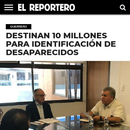
GUERRERO
ELECCIÓN
PRINCIPAL
MÉXICO
INTERNACIONAL
#UNMUNDOFELIZ
CULTURA
CINE
GUERRERO
2021
DESTINAN 10 MILLONES
PARA IDENTIFICACIÓN DE
DESAPARECIDOS