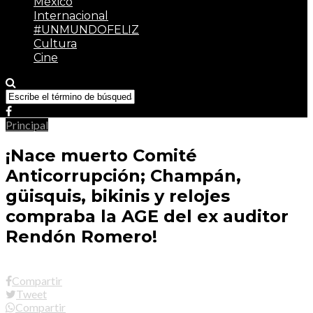
México
Internacional
#UNMUNDOFELIZ
Cultura
Cine
Principal
¡Nace muerto Comité
Anticorrupción; Champán,
güisquis, bikinis y relojes
compraba la AGE del ex auditor
Rendón Romero!
Compartir
Tweet
Compartir