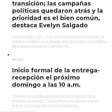
transición; las campañas
políticas quedaron atrás y la
prioridad es el bien común,
destaca Evelyn Salgado
Chilpancingo, Gro,.- Con el compromiso de trabajar de
manera cordial y coordinada, este domingo se instalaron
de manera formal los Comités de...
440
Inicio formal de la entrega-
recepción el próximo
domingo a las 10 a.m.
*Evelyn y Astudillo acuerdan el inicio formal de la
entrega-recepción * Sostuvieron una última reunión
previo a la transición entre el gobierno...