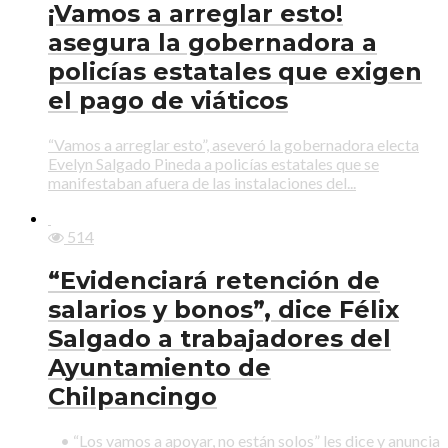
¡Vamos a arreglar esto!
asegura la gobernadora a
policías estatales que exigen
el pago de viáticos
“Vamos a arreglar esto”, aseveró la gobernadora electa
Evelyn Salgado Pineda a policías estatales que se
manifestaban afuera de las instalaciones del...
514
“Evidenciará retención de
salarios y bonos”, dice Félix
Salgado a trabajadores del
Ayuntamiento de
Chilpancingo
• “Los vamos a apoyar, no están solos” les dice y anuncia