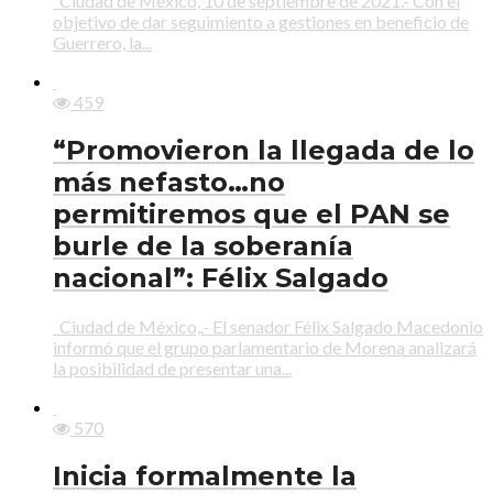
Ciudad de México, 10 de septiembre de 2021.- Con el
objetivo de dar seguimiento a gestiones en beneficio de
Guerrero, la...
459
“Promovieron la llegada de lo
más nefasto…no
permitiremos que el PAN se
burle de la soberanía
nacional”: Félix Salgado
Ciudad de México,.- El senador Félix Salgado Macedonio
informó que el grupo parlamentario de Morena analizará
la posibilidad de presentar una...
570
Inicia formalmente la