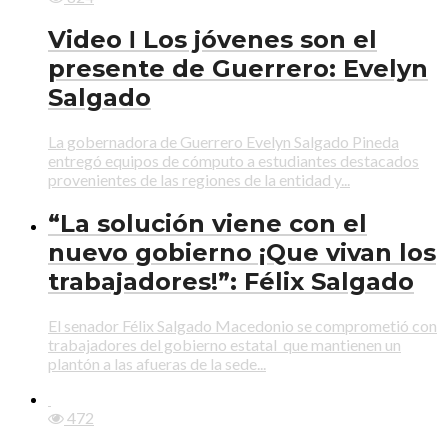
Video Ι Los jóvenes son el
presente de Guerrero: Evelyn
Salgado
La gobernadora de Guerrero Evelyn Salgado Pineda
entregó equipos de cómputo a estudiantes destacados
provenientes de las regiones de la entidad y...
“La solución viene con el
nuevo gobierno ¡Que vivan los
trabajadores!”: Félix Salgado
El senador Félix Salgado Macedonio se comprometió con
trabajadores del gobierno estatal que mantienen un
plantón a las afueras de la sede...
472