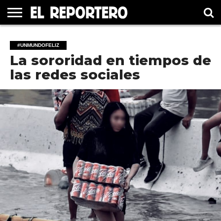
GUERRERO
ELECCIÓN
PRINCIPAL
MÉXICO
INTERNACIONAL
#UNMUNDOFELIZ
CULTURA
CINE
#UNMUNDOFELIZ
2021
La sororidad en tiempos de
las redes sociales