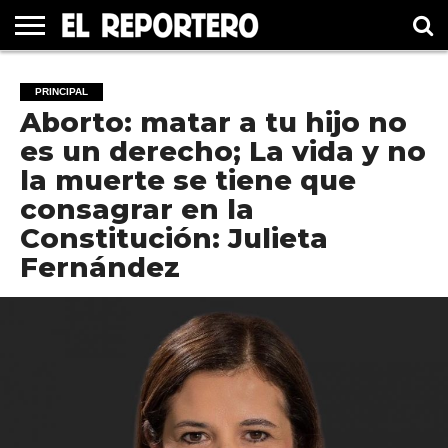
GUERRERO
ELECCIÓN
PRINCIPAL
MÉXICO
INTERNACIONAL
#UNMUNDOFELIZ
CULTURA
CINE
PRINCIPAL
2021
Aborto: matar a tu hijo no
es un derecho; La vida y no
la muerte se tiene que
consagrar en la
Constitución: Julieta
Fernández