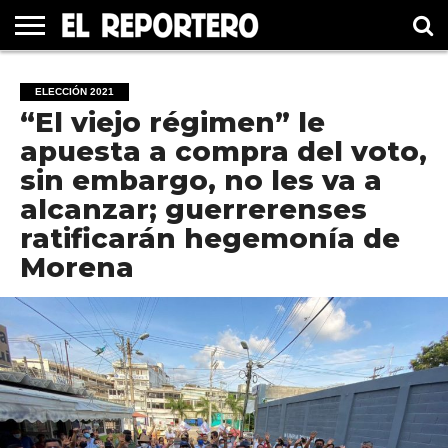
GUERRERO
ELECCIÓN
PRINCIPAL
MÉXICO
INTERNACIONAL
#UNMUNDOFELIZ
CULTURA
CINE
ELECCIÓN 2021
2021
“El viejo régimen” le
apuesta a compra del voto,
sin embargo, no les va a
alcanzar; guerrerenses
ratificarán hegemonía de
Morena