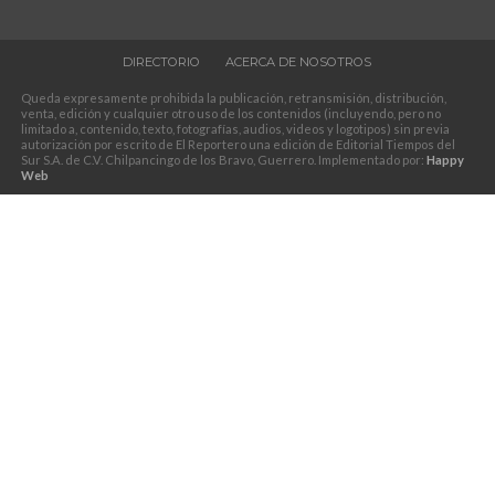
DIRECTORIO
ACERCA DE NOSOTROS
Queda expresamente prohibida la publicación, retransmisión, distribución,
venta, edición y cualquier otro uso de los contenidos (incluyendo, pero no
limitado a, contenido, texto, fotografías, audios, videos y logotipos) sin previa
autorización por escrito de El Reportero una edición de Editorial Tiempos del
Sur S.A. de C.V. Chilpancingo de los Bravo, Guerrero. Implementado por:
Happy
Web