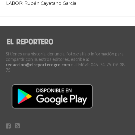
LABOP: Rubén Cayetano García
Si tienes una historia, denuncia, fotografía o información para
compartir con nuestros editores, escribe a:
redaccion@elreporterogro.com
o al Móvil: 045-74-75-09-38-
75