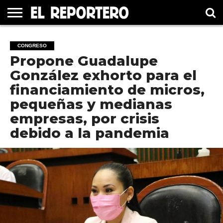
GUERRERO
ELECCIÓN
PRINCIPAL
MÉXICO
INTERNACIONAL
#UNMUNDOFELIZ
CULTURA
CINE
CONGRESO
2021
Propone Guadalupe
González exhorto para el
financiamiento de micros,
pequeñas y medianas
empresas, por crisis
debido a la pandemia