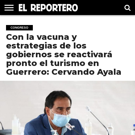
GUERRERO
ELECCIÓN
PRINCIPAL
MÉXICO
INTERNACIONAL
#UNMUNDOFELIZ
CULTURA
CINE
CONGRESO
2021
Con la vacuna y
estrategias de los
gobiernos se reactivará
pronto el turismo en
Guerrero: Cervando Ayala