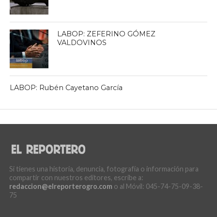
LABOP: ZEFERINO GÓMEZ
VALDOVINOS
LABOP: Rubén Cayetano García
Si tienes una historia, denuncia, fotografía o información para
compartir con nuestros editores, escribe a:
redaccion@elreporterogro.com
o al Móvil: 045-74-75-09-38-
75