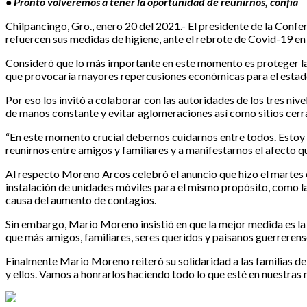
• Pronto volveremos a tener la oportunidad de reunirnos, confía
Chilpancingo, Gro., enero 20 del 2021.- El presidente de la Conf
refuercen sus medidas de higiene, ante el rebrote de Covid-19 en
Consideró que lo más importante en este momento es proteger la 
que provocaría mayores repercusiones económicas para el estad
Por eso los invitó a colaborar con las autoridades de los tres ni
de manos constante y evitar aglomeraciones así como sitios cerr
“En este momento crucial debemos cuidarnos entre todos. Estoy 
reunirnos entre amigos y familiares y a manifestarnos el afecto 
Al respecto Moreno Arcos celebró el anuncio que hizo el martes 
instalación de unidades móviles para el mismo propósito, como la 
causa del aumento de contagios.
Sin embargo, Mario Moreno insistió en que la mejor medida es la
que más amigos, familiares, seres queridos y paisanos guerrerens
Finalmente Mario Moreno reiteró su solidaridad a las familias d
y ellos. Vamos a honrarlos haciendo todo lo que esté en nuestras 