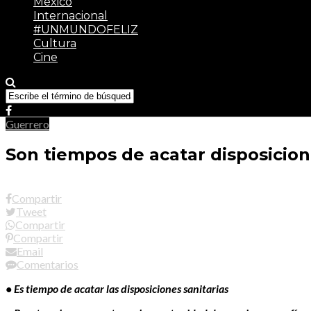
México
Internacional
#UNMUNDOFELIZ
Cultura
Cine
Guerrero
Son tiempos de acatar disposicion
Compartir
Tweet
Compartir
Compartir
Email
Comentarios
• Es tiempo de acatar las disposiciones sanitarias