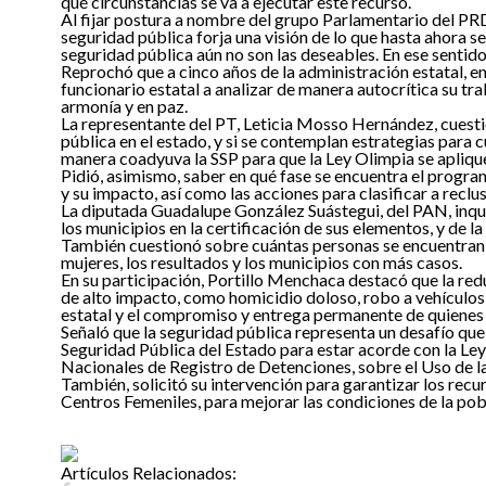
qué circunstancias se va a ejecutar este recurso.
Al fijar postura a nombre del grupo Parlamentario del P
seguridad pública forja una visión de lo que hasta ahora 
seguridad pública aún no son las deseables. En ese sentid
Reprochó que a cinco años de la administración estatal, e
funcionario estatal a analizar de manera autocrítica su tra
armonía y en paz.
La representante del PT, Leticia Mosso Hernández, cuestio
pública en el estado, y si se contemplan estrategias para 
manera coadyuva la SSP para que la Ley Olimpia se apliqu
Pidió, asimismo, saber en qué fase se encuentra el program
y su impacto, así como las acciones para clasificar a reclu
La diputada Guadalupe González Suástegui, del PAN, inquir
los municipios en la certificación de sus elementos, y de la
También cuestionó sobre cuántas personas se encuentran c
mujeres, los resultados y los municipios con más casos.
En su participación, Portillo Menchaca destacó que la redu
de alto impacto, como homicidio doloso, robo a vehículos y 
estatal y el compromiso y entrega permanente de quienes 
Señaló que la seguridad pública representa un desafío que 
Seguridad Pública del Estado para estar acorde con la Ley
Nacionales de Registro de Detenciones, sobre el Uso de la
También, solicitó su intervención para garantizar los rec
Centros Femeniles, para mejorar las condiciones de la pob
Artículos Relacionados: