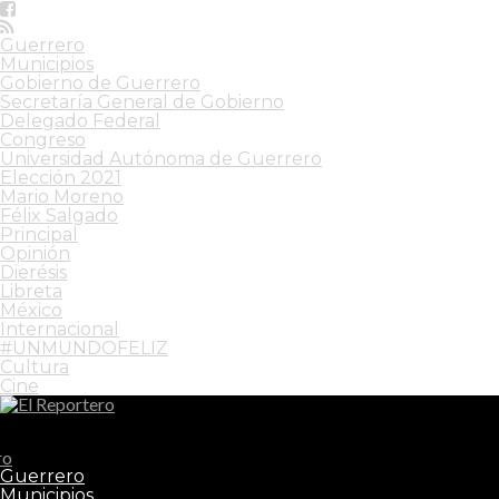
Guerrero
Municipios
Gobierno de Guerrero
Secretaría General de Gobierno
Delegado Federal
Congreso
Universidad Autónoma de Guerrero
Elección 2021
Mario Moreno
Félix Salgado
Principal
Opinión
Dierésis
Libreta
México
Internacional
#UNMUNDOFELIZ
Cultura
Cine
El Reportero
Guerrero
Municipios