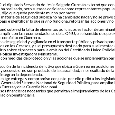
RD, el diputado Servando de Jesús Salgado Guzmán externó que con
se ha realizado, pero su tarea cotidiana como representantes popula
o, dijo que queda pendiente mucho por hacer.
n materia de seguridad pública no ha cambiado nada y no se prevé 
bajo e identificar lo que sí y no funciona, reforzar las acciones y n
nó sobre si la falta de elementos policiacos es factor determinan
cumplir con las recomendaciones de la ONU, en el sentido de que exi
e con éxito en Guerrero.
a de seguridad y vigilancia en el transporte público y privado par
sos en los Ceresos, y si el presupuesto destinado para su alimentaci
ió sobre el proceso para la emisión del Certificado Único Policial
 Policía Investigadora Ministerial.
on medidas de protección y las acciones que se implementan para 
cción de la incidencia delictiva que ubica a Guerreo en posiciones h
secuestro, no son producto de la casualidad, sino resultado de la a
integran la dependencia.
exige entrega y compromiso conjunto, por ello pidió a los legislad
 General del Sistema Nacional de Seguridad Pública, para ampliar l
 Fuerza y de la Guardia Nacional.
ursos financieros necesarios que permitan el mejoramiento de los C
lación penitenciaria.