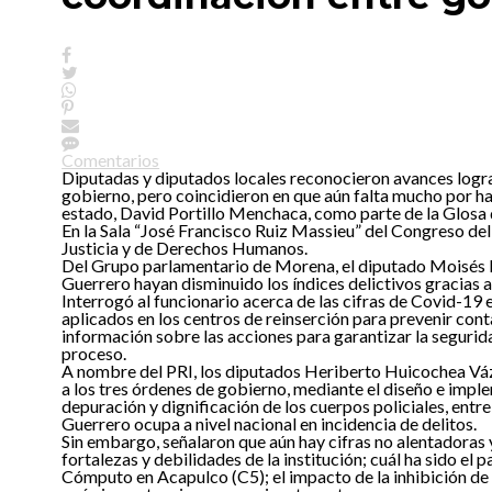
Comentarios
Diputadas y diputados locales reconocieron avances lograd
gobierno, pero coincidieron en que aún falta mucho por ha
estado, David Portillo Menchaca, como parte de la Glosa
En la Sala “José Francisco Ruiz Massieu” del Congreso del
Justicia y de Derechos Humanos.
Del Grupo parlamentario de Morena, el diputado Moisés Rey
Guerrero hayan disminuido los índices delictivos gracias a
Interrogó al funcionario acerca de las cifras de Covid-19
aplicados en los centros de reinserción para prevenir conta
información sobre las acciones para garantizar la segurida
proceso.
A nombre del PRI, los diputados Heriberto Huicochea Vázq
a los tres órdenes de gobierno, mediante el diseño e imple
depuración y dignificación de los cuerpos policiales, entr
Guerrero ocupa a nivel nacional en incidencia de delitos.
Sin embargo, señalaron que aún hay cifras no alentadoras y
fortalezas y debilidades de la institución; cuál ha sido el
Cómputo en Acapulco (C5); el impacto de la inhibición de