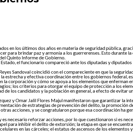
os en los últimos dos años en materia de seguridad pública, gracias
cer para brindar paz y armonía a los guerrerenses. Esto durante la
 del Quinto Informe de Gobierno.
 Estado, el funcionario compareció ante los diputadas y diputados
es Sandoval coincidió con el compareciente en que la seguridad no
 la estrecha y efectiva coordinación entre los gobiernos federal, es
 en la corporación y cómo se apoya a los elementos que enferman e
gios; los criterios para otorgar el equipo de protección a los eleme
d de los candidatos y la población en general, a efecto de evitar 
uez y Omar Jalil Flores Majul manifestaron que garantizar la inte
mentación de estrategias de prevención del delito, la promoción de 
e otras acciones, y se congratularon porque esa coordinación ha gen
 es necesario reforzar acciones, por lo que cuestionaron si es neces
 papel para inhibir el delito de extorsión; la etapa en que se encue
 celulares en las cárceles; el estatus de ascensos de los element