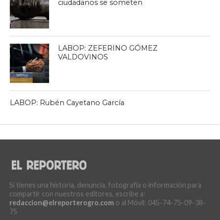
ciudadanos se someten
LABOP: ZEFERINO GÓMEZ
VALDOVINOS
LABOP: Rubén Cayetano García
Si tienes una historia, denuncia, fotografía o información para
compartir con nuestros editores, escribe a:
redaccion@elreporterogro.com
o al Móvil: 045-74-75-09-38-
75