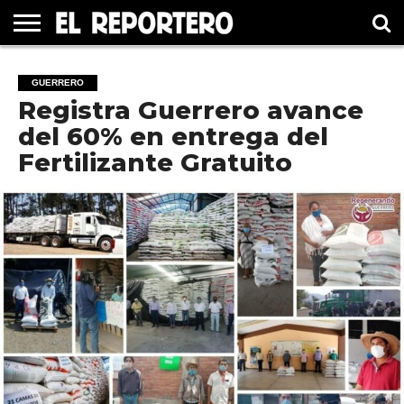
GUERRERO
ELECCIÓN
PRINCIPAL
MÉXICO
INTERNACIONAL
#UNMUNDOFELIZ
CULTURA
CINE
GUERRERO
2021
Registra Guerrero avance
del 60% en entrega del
Fertilizante Gratuito