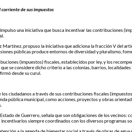
l corriente de sus impuestos
pulso una iniciativa que busca incentivar las contribuciones (imp
l.
Martínez, propuso la iniciativa que adiciona la fracción V del art
cisiones públicas produce entornos de diversidad y pluralismo, fom
ibuciones (impuestos) fiscales, establecidos por ley, y los recom
que se considere dicho criterio a las colonias, barrios, localidade
firmó desde su curul.
 los ciudadanos a través de sus contribuciones fiscales (impuestos
nda pública municipal, como acciones, proyectos y obras orientadas
.
Estado de Guerrero, señala que son obligaciones de los vecinos: co
en incentivarlos siempre coordinados con los diversos programas so
nción a la agenda de bienestar social a través de obras de agua p