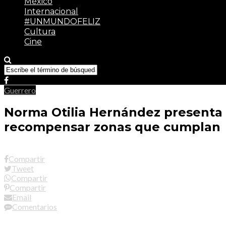
México
Internacional
#UNMUNDOFELIZ
Cultura
Cine
Guerrero
Norma Otilia Hernández presenta in
recompensar zonas que cumplan
Compartir
Tweet
Compartir
Compartir
Email
Comentarios