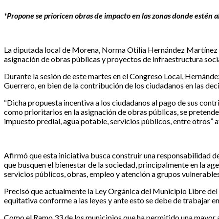
*Propone se prioricen obras de impacto en las zonas donde estén a
La diputada local de Morena, Norma Otilia Hernández Martínez im
asignación de obras públicas y proyectos de infraestructura socia
Durante la sesión de este martes en el Congreso Local, Hernández 
Guerrero, en bien de la contribución de los ciudadanos en las de
“Dicha propuesta incentiva a los ciudadanos al pago de sus contr
como prioritarios en la asignación de obras públicas, se pretende 
impuesto predial, agua potable, servicios públicos, entre otros” a
Afirmó que esta iniciativa busca construir una responsabilidad de
que busquen el bienestar de la sociedad, principalmente en la age
servicios públicos, obras, empleo y atención a grupos vulnerables
Precisó que actualmente la Ley Orgánica del Municipio Libre del 
equitativa conforme a las leyes y ante esto se debe de trabajar 
Como el Ramo 33 de los municipios que ha permitido una mayor ate