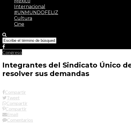
México
Internacional
#UNMUNDOFELIZ
Cultura
Cine
Congreso
Integrantes del Sindicato Único de
resolver sus demandas
Compartir
Tweet
Compartir
Compartir
Email
Comentarios