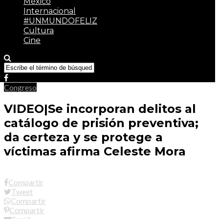
México
Internacional
#UNMUNDOFELIZ
Cultura
Cine
Congreso
VIDEO|Se incorporan delitos al
catálogo de prisión preventiva;
da certeza y se protege a
víctimas afirma Celeste Mora
Compartir
Tweet
Compartir
Compartir