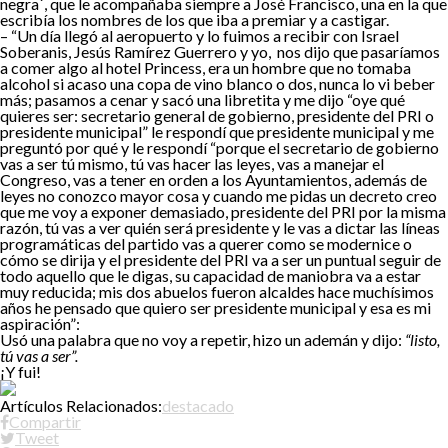
negra´, que le acompañaba siempre a José Francisco, una en la que
escribía los nombres de los que iba a premiar y a castigar.
– “Un día llegó al aeropuerto y lo fuimos a recibir con Israel
Soberanis, Jesús Ramírez Guerrero y yo, nos dijo que pasaríamos
a comer algo al hotel Princess, era un hombre que no tomaba
alcohol si acaso una copa de vino blanco o dos, nunca lo vi beber
más; pasamos a cenar y sacó una libretita y me dijo “oye qué
quieres ser: secretario general de gobierno, presidente del PRI o
presidente municipal” le respondí que presidente municipal y me
preguntó por qué y le respondí “porque el secretario de gobierno
vas a ser tú mismo, tú vas hacer las leyes, vas a manejar el
Congreso, vas a tener en orden a los Ayuntamientos, además de
leyes no conozco mayor cosa y cuando me pidas un decreto creo
que me voy a exponer demasiado, presidente del PRI por la misma
razón, tú vas a ver quién será presidente y le vas a dictar las líneas
programáticas del partido vas a querer como se modernice o
cómo se dirija y el presidente del PRI va a ser un puntual seguir de
todo aquello que le digas, su capacidad de maniobra va a estar
muy reducida; mis dos abuelos fueron alcaldes hace muchísimos
años he pensado que quiero ser presidente municipal y esa es mi
aspiración”:
Usó una palabra que no voy a repetir, hizo un ademán y dijo:
“listo,
tú vas a ser”.
¡Y fui!
Artículos Relacionados:
destacado
Compartir
Tweet