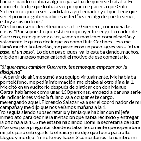
hacía. Cuando recibía a alguien ya sabía de quién se trataba. En
concreto le dije que lo iba a ver porque me parecía que Galo
Soberón no quería ser candidato a gobernador y el que tiene que
ser el próximo gobernador es usted “y si en algo le puedo servir,
estoy a sus órdenes”.
Me dio una serie de reflexiones sobre Guerrero, cómo veía las
cosas. “Por supuesto que está en mi proyecto ser gobernador de
Guerrero, creo que voy a ser, vamos a mantener comunicación y
solamente le quiero decir que yo como Ruiz Cortines –eso me
llamó mucho la atención, me parecieron un poco agresivas
– ´ni un
paso, ni un peso´.
Lo de un paso, pues, ya lo estaba dando, muchos,
y lo de ni un peso nunca entendí el motivo de ese comentario.
“Si queremos cambiar Guerrero, tenemos que empezar por la
disciplina”
– A partir de ahí, me sumó a su equipo virtualmente. Me hablaba
por teléfono, me pedía información, me citaba al otro día a la 1.
Me citó en un auditorio después de platicar con don Manuel
Garza, habíamos como unas 150 personas, empezó a dar una serie
de indicaciones y decía fulano va a ocupar este cargo,
merengando aquel, Florencio Salazar va a ser el coordinador de mi
campaña y me dijo que nos veíamos mañana a la 1.
Yo seguía siendo subsecretario y tenía que hablar con mi jefe
inmediato para decirle la invitación que había recibido y entregar
la oficina a la 1.05 me estaba hablando Domi la secretaria de Ruiz
Massieu para preguntar dónde estaba, le comenté que esperaba a
mi jefe para entregarle la oficina y me dijo que fuera para allá.
Llegué y me dijo: “mire le voy hacer 3 comentarios, lo nombré mi