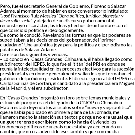
Pero, fue el secretario General de Gobierno, Florencio Salazar
Adame, al momento de hablar en este conversatorio intitulado:
“José Francisco Ruiz Massieu” Obra política, jurídica, bienestar y
desarrollo social,
y alejado de un discurso gubernamental,
reconstruyó el carácter, las ideas y hechos de un hombre con el
que coincidió política e ideológicamente.
De cómo le conoció. Revelando las formas en que los poderes se
supeditaban a las decisiones del gobernador, del “primer
ciudadano”. Una auténtica joya para la política y el periodismo las
palabras de Salazar Adame.
De él son las siguientes vivencias.
–
Lo conocí en ´Casas Grandes´ Chihuahua, él había llegado como
subdirector del IEPES, lo que fue el ´titán´ del PRI en donde se
reunía la intelectualidad en los procesos electivos para la sucesión
presidencial y en donde generalmente salían los que formaban el
gabinete del próximo presidente. El director general del IEPES era
Carlos Salinas de Gortarí, el candidato a la presidencia era Miguel
de la Madrid, y él era subdirector.
En ´Casas Grandes´ organizó un foro sobre temas municipales y
estuve ahí porque era el delegado de la CNOP en Chihuahua.
Había estado leyendo los artículos sobre “nueva y vieja política”
que se había publicado en primera plana de La Jornada, me
llamaron mucho la atención sus textos
porque no era usual que
un guerrerense escribiera como lo hacia él
, viendo los
fenómenos políticos de un país que estaba ya acelerando un
cambio, que no era advertido ese cambio y que con mucha