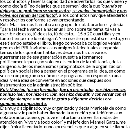
los conflictos y tener la capacidad de advertirlos los que vienen y
como decía él “no dejarlos que se sumen”, decía que
“cuando se
deja que un problema se sume a otro, se vuelve inmanejable y nos
volvemos rehén del conflicto”,
a los conflictos hay que atenderlos
y resolverlos conforme se van presentando.
Ruiz Massieu nos llamaba a un grupo de colaboradores y decía
“para tal fecha vamos a hacer un libro sobre tal tema, tú vas a
escribir de esto, tú de esto, tú de esto… 15 ó 20 cuartillas y en
tanto tiempo me lo entregan”. Y en ese tiempo estaba el texto, y en
ese tiempo estaba el libro, luego convocaba coloquios venían
gentes del PRI, invitaba a sus amigos intelectuales e imponía
temas de los que iban hablar, es decir, nos hizo a varios
guerrerenses de esa generación nuestra a formarnos
políticamente pero, no solo en el sentido de la militancia, de la
dirigencia, de los mecanismos pragmáticos de la organización
política y social sino a pensar en el programa en la idea, en cómo
se crea un programa y cómo ese programa corresponde a una
idea, y esa idea se convierte en acciones que después son
instrumentos de la administración pública.
Ruiz Massieu fue un formador, fue un orientador, nos hizo pensar,
nos hizo leer, nos hizo escribir, nos hizo debatir, y conversar con él
era algo siempre sumamente grato y déjenme decirles era
sumamente impaciente.
Era muy disciplinado, muy organizado y decía Maricela de cómo
alguna vez le pudo haber llamado la atención por teléfono a un
colaborador, bueno, yo tuve el infortunio de ver llamadas de
atención en ´vivo y a todo color´ y mi jefe don Manuel Garza, me
dijo: “mira licenciado, nunca presencies que a alguien se le llame la