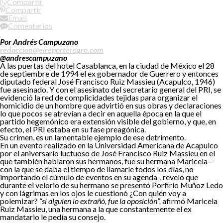
Compartir
Compartir
Email
Comentarios
Por Andrés Campuzano
redaccion@elreporterogro.com
@andrescampuzano
A las puertas del hotel Casablanca, en la ciudad de México el 28
de septiembre de 1994 el ex gobernador de Guerrero y entonces
diputado federal José Francisco Ruiz Massieu (Acapulco, 1946)
fue asesinado. Y con el asesinato del secretario general del PRI, se
evidenció la red de complicidades tejidas para organizar el
homicidio de un hombre que advirtió en sus obras y declaraciones
lo que pocos se atrevían a decir en aquella época en la que el
partido hegemónico era extensión visible del gobierno, y que, en
efecto, el PRI estaba en su fase preagónica.
Su crimen, es un lamentable ejemplo de ese detrimento.
En un evento realizado en la Universidad Americana de Acapulco
por el aniversario luctuoso de José Francisco Ruiz Massieu en el
que también hablaron sus hermanos, fue su hermana Maricela -
con la que se daba el tiempo de llamarle todos los días, no
importando el cúmulo de eventos en su agenda-, reveló que
durante el velorio de su hermano se presentó Porfirio Muñoz Ledo
y con lágrimas en los ojos le cuestionó ¿Con quién voy a
polemizar?
“si alguien lo extrañó, fue la oposición”,
afirmó Maricela
Ruiz Massieu, una hermana a la que constantemente el ex
mandatario le pedía su consejo.