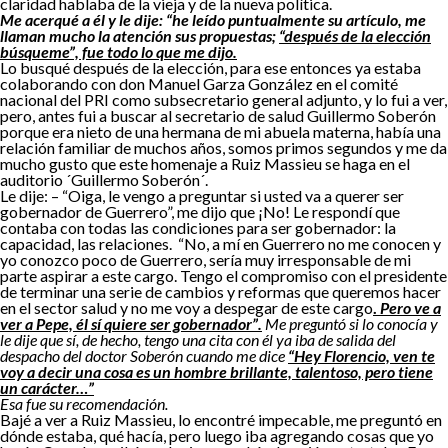
claridad hablaba de la vieja y de la nueva política.
Me acerqué a él y le dije: “he leído puntualmente su artículo, me
llaman mucho la atención sus propuestas;
“después de la elección
búsqueme”, fue todo lo que me dijo.
Lo busqué después de la elección, para ese entonces ya estaba
colaborando con don Manuel Garza González en el comité
nacional del PRI como subsecretario general adjunto, y lo fui a ver,
pero, antes fui a buscar al secretario de salud Guillermo Soberón
porque era nieto de una hermana de mi abuela materna, había una
relación familiar de muchos años, somos primos segundos y me da
mucho gusto que este homenaje a Ruiz Massieu se haga en el
auditorio ´Guillermo Soberón´.
Le dije: – “Oiga, le vengo a preguntar si usted va a querer ser
gobernador de Guerrero”, me dijo que ¡No! Le respondí que
contaba con todas las condiciones para ser gobernador: la
capacidad, las relaciones. “No, a mí en Guerrero no me conocen y
yo conozco poco de Guerrero, sería muy irresponsable de mi
parte aspirar a este cargo. Tengo el compromiso con el presidente
de terminar una serie de cambios y reformas que queremos hacer
en el sector salud y no me voy a despegar de este cargo
.
Pero ve a
ver a Pepe, él sí quiere ser gobernador”.
Me preguntó si lo conocía y
le dije que sí, de hecho, tengo una cita con él ya iba de salida del
despacho del doctor Soberón cuando me dice
“Hey Florencio, ven te
voy a decir una cosa es un hombre brillante, talentoso, pero tiene
un carácter…”
Esa fue su recomendación.
Bajé a ver a Ruiz Massieu, lo encontré impecable, me preguntó en
dónde estaba, qué hacía, pero luego iba agregando cosas que yo