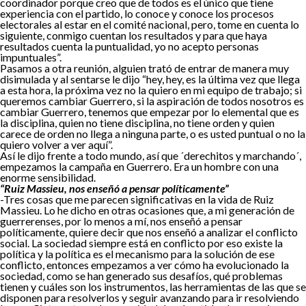
coordinador porque creo que de todos es el único que tiene
experiencia con el partido, lo conoce y conoce los procesos
electorales al estar en el comité nacional, pero, tome en cuenta lo
siguiente, conmigo cuentan los resultados y para que haya
resultados cuenta la puntualidad, yo no acepto personas
impuntuales”.
Pasamos a otra reunión, alguien trató de entrar de manera muy
disimulada y al sentarse le dijo “hey, hey, es la última vez que llega
a esta hora, la próxima vez no la quiero en mi equipo de trabajo; si
queremos cambiar Guerrero, si la aspiración de todos nosotros es
cambiar Guerrero, tenemos que empezar por lo elemental que es
la disciplina, quien no tiene disciplina, no tiene orden y quien
carece de orden no llega a ninguna parte, o es usted puntual o no la
quiero volver a ver aquí”.
Así le dijo frente a todo mundo, así que ´derechitos y marchando´,
empezamos la campaña en Guerrero. Era un hombre con una
enorme sensibilidad.
“Ruiz Massieu, nos enseñó a pensar políticamente”
-Tres cosas que me parecen significativas en la vida de Ruiz
Massieu. Lo he dicho en otras ocasiones que, a mi generación de
guerrerenses, por lo menos a mí, nos enseñó a pensar
políticamente, quiere decir que nos enseñó a analizar el conflicto
social. La sociedad siempre está en conflicto por eso existe la
política y la política es el mecanismo para la solución de ese
conflicto, entonces empezamos a ver cómo ha evolucionado la
sociedad, como se han generado sus desafíos, qué problemas
tienen y cuáles son los instrumentos, las herramientas de las que se
disponen para resolverlos y seguir avanzando para ir resolviendo