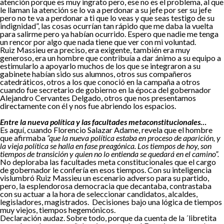
atención porque es muy ingrato pero, ese no es el problema, al que
le llaman la atención se lo va a perdonar a su jefe por ser su jefe
pero no te va a perdonar a ti que lo veas y que seas testigo de su
indignidad”, las cosas ocurrían tan rápido que me daba la vuelta
para salirme pero ya habían ocurrido. Espero que nadie me tenga
un rencor por algo que nada tiene que ver con mi voluntad.
Ruiz Massieu era preciso, era exigente, también era muy
generoso, era un hombre que contribuía a dar ánimo a su equipo a
estimularlo a apoyarlo muchos de los que se integraron a su
gabinete habían sido sus alumnos, otros sus compañeros
catedráticos, otros a los que conoció en la campaña a otros
cuando fue secretario de gobierno en la época del gobernador
Alejandro Cervantes Delgado, otros que nos presentamos
directamente con él y nos fue abriendo los espacios.
Entre la nueva política y las facultades metaconstitucionales…
Es aquí, cuando Florencio Salazar Adame, revela que el hombre
que afirmaba
“que la nueva política estaba en proceso de aparición, y
la vieja política se halla en fase preagónica. Los tiempos de hoy, son
tiempos de transición y quien no lo entienda se quedará en el camino”.
No deploraba las facultades meta constitucionales que el cargo
de gobernador le confería en esos tiempos. Con su inteligencia
vislumbró Ruiz Massieu un escenario adverso para su partido,
pero, la esplendorosa democracia que decantaba, contrastaba
con su actuar a la hora de seleccionar candidatos, alcaldes,
legisladores, magistrados. Decisiones bajo una lógica de tiempos
muy viejos, tiempos hegemónicos.
Declaración audaz. Sobre todo, porque da cuenta de la ´libretita