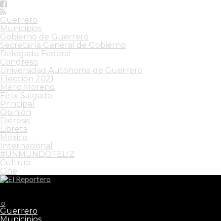
Guerrero
Municipios
Gobierno de Guerrero
Secretaría General de Gobierno
Delegado Federal
Congreso
Universidad Autónoma de Guerrero
Elección 2021
Mario Moreno
Félix Salgado
Principal
Opinión
Dierésis
Libreta
México
Internacional
#UNMUNDOFELIZ
Cultura
Cine
El Reportero
Guerrero
Municipios