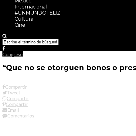
México
Internacional
#UNMUNDOFELIZ
Cultura
Cine
Congreso
“Que no se otorguen bonos o prest
Compartir
Tweet
Compartir
Compartir
Email
Comentarios