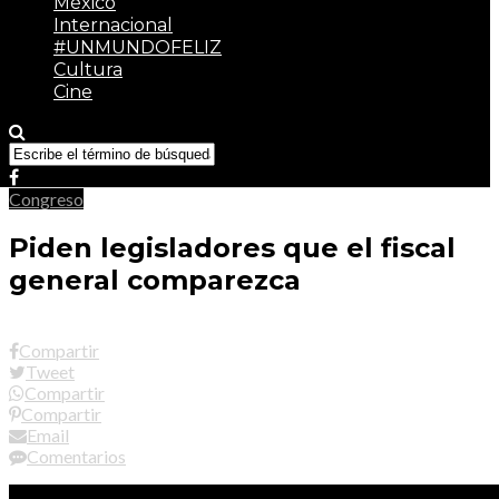
México
Internacional
#UNMUNDOFELIZ
Cultura
Cine
Congreso
Piden legisladores que el fiscal
general comparezca
Compartir
Tweet
Compartir
Compartir
Email
Comentarios