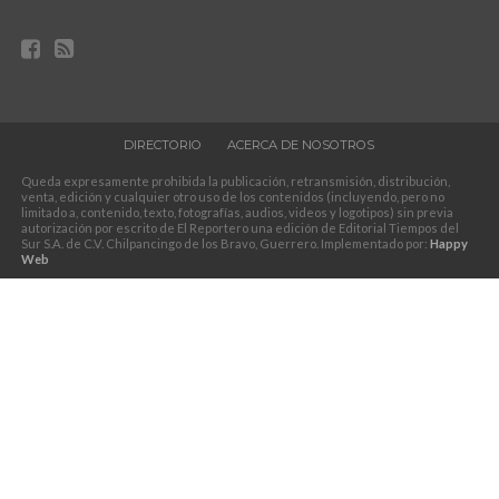
DIRECTORIO
ACERCA DE NOSOTROS
Queda expresamente prohibida la publicación, retransmisión, distribución,
venta, edición y cualquier otro uso de los contenidos (incluyendo, pero no
limitado a, contenido, texto, fotografías, audios, videos y logotipos) sin previa
autorización por escrito de El Reportero una edición de Editorial Tiempos del
Sur S.A. de C.V. Chilpancingo de los Bravo, Guerrero. Implementado por:
Happy
Web