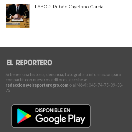
LABOP: Rubén Cayetano García
Si tienes una historia, denuncia, fotografía o información para
compartir con nuestros editores, escribe a:
redaccion@elreporterogro.com
o al Móvil: 045-74-75-09-38-
75