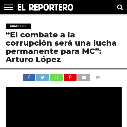
GUERRERO
ELECCIÓN
PRINCIPAL
MÉXICO
INTERNACIONAL
#UNMUNDOFELIZ
CULTURA
CINE
CONGRESO
2021
“El combate a la
corrupción será una lucha
permanente para MC”:
Arturo López
COMENTARIOS