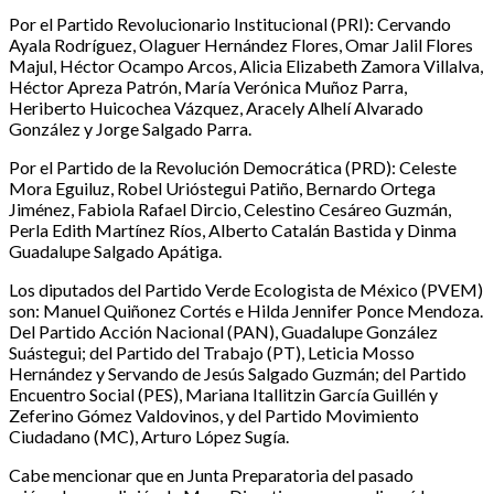
Por el Partido Revolucionario Institucional (PRI): Cervando
Ayala Rodríguez, Olaguer Hernández Flores, Omar Jalil Flores
Majul, Héctor Ocampo Arcos, Alicia Elizabeth Zamora Villalva,
Héctor Apreza Patrón, María Verónica Muñoz Parra,
Heriberto Huicochea Vázquez, Aracely Alhelí Alvarado
González y Jorge Salgado Parra.
Por el Partido de la Revolución Democrática (PRD): Celeste
Mora Eguiluz, Robel Urióstegui Patiño, Bernardo Ortega
Jiménez, Fabiola Rafael Dircio, Celestino Cesáreo Guzmán,
Perla Edith Martínez Ríos, Alberto Catalán Bastida y Dinma
Guadalupe Salgado Apátiga.
Los diputados del Partido Verde Ecologista de México (PVEM)
son: Manuel Quiñonez Cortés e Hilda Jennifer Ponce Mendoza.
Del Partido Acción Nacional (PAN), Guadalupe González
Suástegui; del Partido del Trabajo (PT), Leticia Mosso
Hernández y Servando de Jesús Salgado Guzmán; del Partido
Encuentro Social (PES), Mariana Itallitzin García Guillén y
Zeferino Gómez Valdovinos, y del Partido Movimiento
Ciudadano (MC), Arturo López Sugía.
Cabe mencionar que en Junta Preparatoria del pasado