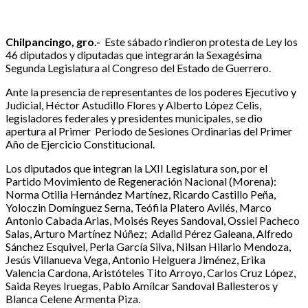
Chilpancingo, gro.-
Este sábado rindieron protesta de Ley los
46 diputados y diputadas que integrarán la Sexagésima
Segunda Legislatura al Congreso del Estado de Guerrero.
Ante la presencia de representantes de los poderes Ejecutivo y
Judicial, Héctor Astudillo Flores y Alberto López Celis,
legisladores federales y presidentes municipales, se dio
apertura al Primer Periodo de Sesiones Ordinarias del Primer
Año de Ejercicio Constitucional.
Los diputados que integran la LXII Legislatura son, por el
Partido Movimiento de Regeneración Nacional (Morena):
Norma Otilia Hernández Martínez, Ricardo Castillo Peña,
Yoloczin Domínguez Serna, Teófila Platero Avilés, Marco
Antonio Cabada Arias, Moisés Reyes Sandoval, Ossiel Pacheco
Salas, Arturo Martínez Núñez; Adalid Pérez Galeana, Alfredo
Sánchez Esquivel, Perla García Silva, Nilsan Hilario Mendoza,
Jesús Villanueva Vega, Antonio Helguera Jiménez, Erika
Valencia Cardona, Aristóteles Tito Arroyo, Carlos Cruz López,
Saida Reyes Iruegas, Pablo Amílcar Sandoval Ballesteros y
Blanca Celene Armenta Piza.