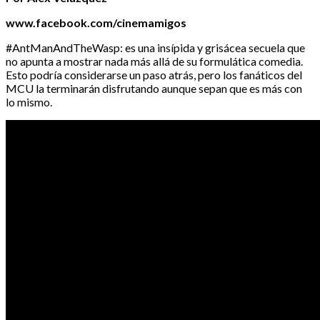
www.facebook.com/cinemamigos
#AntManAndTheWasp: es una insípida y grisácea secuela que
no apunta a mostrar nada más allá de su formulática comedia.
Esto podría considerarse un paso atrás, pero los fanáticos del
MCU la terminarán disfrutando aunque sepan que es más con
lo mismo.