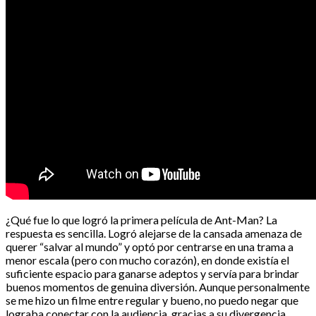
¿Qué fue lo que logró la primera película de Ant-Man? La
respuesta es sencilla. Logró alejarse de la cansada amenaza de
querer “salvar al mundo” y optó por centrarse en una trama a
menor escala (pero con mucho corazón), en donde existía el
suficiente espacio para ganarse adeptos y servía para brindar
buenos momentos de genuina diversión. Aunque personalmente
se me hizo un filme entre regular y bueno, no puedo negar que
lograba conectar con la audiencia, gracias a su divergencia