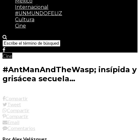
México
Internacional
#UNMUNDOFELIZ
Cultura
Cine
Cine
#AntManAndTheWasp; insípida y
grisácea secuela…
Compartir
Tweet
Compartir
Compartir
Email
Comentarios
Por Alex Velázquez