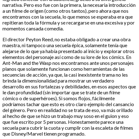
narrativa. Pero eso fue con la primera, la necesaria introducción
a un filme de origen (como otros tantos), pero ahora que nos
encontramos con la secuela, lo que menos se esperaba era que
repitieran toda la fórmula y se recargarse en una excesiva y por
momentos cansada comedia.
El director Peyton Reed, no estaba obligado a crear una obra
maestra, ni tampoco una secuela épica, solamente tenía que
alejarse de lo que ya había presentado al inicio y explorar otros
elementos del personaje así como de su lore de los cómics. En
Ant-Man and the Wasp nos encontramos ante unos personajes
planos que solamente funcionan como herramientas de las
secuencias de acción, ya que, la casi inexistente trama no les
brinda la dimensionalidad para mostrar un verdadero
desarrollo en sus fortalezas y debilidades, en esos aspectos que
le dan profundidad (sin importar que se trate de un filme
cómico o de superhéroes). Si somos flojos, fácilmente
podríamos tachar que esto es otro claro ejemplo del cansancio
del género. Pero en realidad no se trata de eso, va más orillado
al hecho de que se hizo un trabajo muy soso en el guion y eso
que fue escrito por 5 personas. Honestamente parece una
secuela para cubrir la cuota y cumplir con la escaleta de filmes
que Disney/Marvel tienen programado.