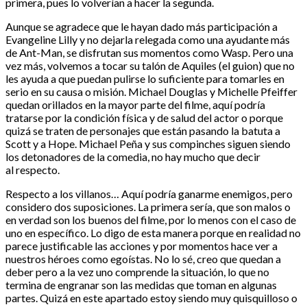
primera, pues lo volverían a hacer la segunda.
Aunque se agradece que le hayan dado más participación a
Evangeline Lilly y no dejarla relegada como una ayudante más
de Ant-Man, se disfrutan sus momentos como Wasp. Pero una
vez más, volvemos a tocar su talón de Aquiles (el guion) que no
les ayuda a que puedan pulirse lo suficiente para tomarles en
serio en su causa o misión. Michael Douglas y Michelle Pfeiffer
quedan orillados en la mayor parte del filme, aquí podría
tratarse por la condición física y de salud del actor o porque
quizá se traten de personajes que están pasando la batuta a
Scott y a Hope. Michael Peña y sus compinches siguen siendo
los detonadores de la comedia, no hay mucho que decir
al respecto.
Respecto a los villanos… Aquí podría ganarme enemigos, pero
considero dos suposiciones. La primera sería, que son malos o
en verdad son los buenos del filme, por lo menos con el caso de
uno en específico. Lo digo de esta manera porque en realidad no
parece justificable las acciones y por momentos hace ver a
nuestros héroes como egoístas. No lo sé, creo que quedan a
deber pero a la vez uno comprende la situación, lo que no
termina de engranar son las medidas que toman en algunas
partes. Quizá en este apartado estoy siendo muy quisquilloso o