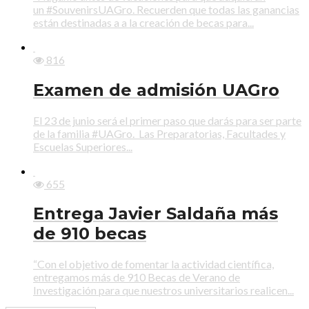
un #SouvenirsUAGro. Recuerden que todas las ganancias
están destinadas a a la creación de becas para...
816
Examen de admisión UAGro
El 23 de junio será el primer paso que darás para ser parte
de la familia #UAGro. Las Preparatorias, Facultades y
Escuelas Superiores...
655
Entrega Javier Saldaña más
de 910 becas
“Con el objetivo de fomentar la actividad científica,
entregamos más de 910 Becas de Verano de
Investigación para que nuestros universitarios realicen...