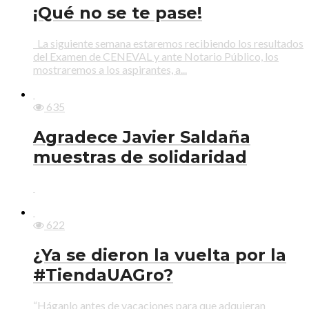
¡Qué no se te pase!
La siguiente semana estaremos recibiendo los resultados
del Examen de CENEVAL y ante Notario Público, los
mostraremos a los aspirantes, a...
635
Agradece Javier Saldaña
muestras de solidaridad
622
¿Ya se dieron la vuelta por la
#TiendaUAGro?
“Háganlo antes de vacaciones para que adquieran