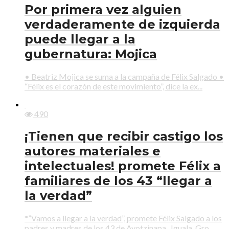
Por primera vez alguien
verdaderamente de izquierda
puede llegar a la
gubernatura: Mojica
• Beatriz Mojica se suma a la campaña de Félix Salgado •
“Félix es el corazón de este movimiento”, dice la ex...
490
¡Tienen que recibir castigo los
autores materiales e
intelectuales! promete Félix a
familiares de los 43 “llegar a
la verdad”
*”Vamos a llegar a la verdad”, promete Félix Salgado a los
padres y madres de los 43 de Ayotzinapa Iguala, Gro.,...