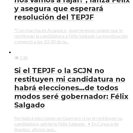
y asegura que esperará
resolución del TEPJF
*Con marcha en Acapulco, guerrerenses exigen que le
restituyan la candidatura a Félix Salgado La movilización
comenzó a las 10:30 de la...
536
Si el TEPJF o la SCJN no
restituyen mi candidatura no
habrá elecciones…de todos
modos seré gobernador: Félix
Salgado
No habrá elecciones en Guerrero si no le restituyen su
candidatura, advierte Félix Salgado • En Coyuca de
Benítez, afirmó que...