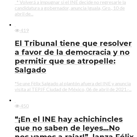
* Volverá a impugnar si el INE decide no regresarle la
candidatura a gobernador, anuncia Iguala, Gro., 10 de
abril de...
419
El Tribunal tiene que resolver
a favor de la democracia y no
permitir que se atropelle:
Salgado
*Se une Félix Salgado al plantón afuera del INE y anuncia
visita al TEPJF Ciudad de México, 06 de abril de 2021.-...
450
“¡En el INE hay achichincles
que no saben de leyes…No
nos vamos a rajar!”, lanza Félix