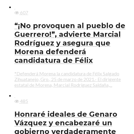
607
“¡No provoquen al pueblo de
Guerrero!”, advierte Marcial
Rodríguez y asegura que
Morena defenderá
candidatura de Félix
*Defenderá Morena la candidatura de Félix Salgado
Zihuatanejo, Gro., 25 de marzo de 2021.- El dirigente
estatal de Morena, Marcial Rodríguez Saldaña,...
485
Honraré ideales de Genaro
Vázquez y encabezaré un
gobierno verdaderamente