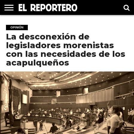
GUERRERO
ELECCIÓN
PRINCIPAL
MÉXICO
INTERNACIONAL
#UNMUNDOFELIZ
CULTURA
CINE
OPINIÓN
2021
La desconexión de
legisladores morenistas
con las necesidades de los
acapulqueños