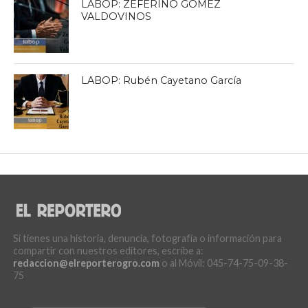
LABOP: ZEFERINO GÓMEZ
VALDOVINOS
LABOP: Rubén Cayetano García
Si tienes una historia, denuncia, fotografía o información para
compartir con nuestros editores, escribe a:
redaccion@elreporterogro.com
o al Móvil: 045-74-75-09-38-
75