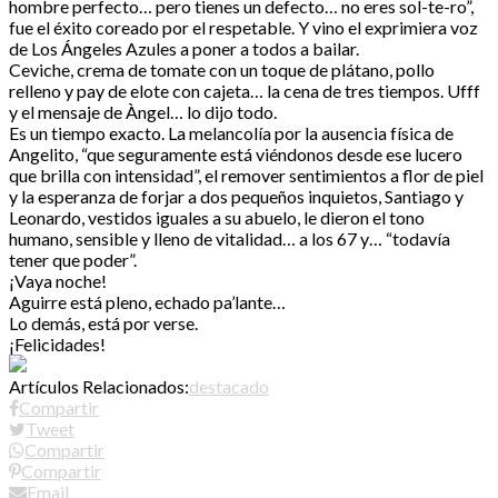
hombre perfecto… pero tienes un defecto… no eres sol-te-ro”,
fue el éxito coreado por el respetable. Y vino el exprimiera voz
de Los Ángeles Azules a poner a todos a bailar.
Ceviche, crema de tomate con un toque de plátano, pollo
relleno y pay de elote con cajeta… la cena de tres tiempos. Ufff
y el mensaje de Àngel… lo dijo todo.
Es un tiempo exacto. La melancolía por la ausencia física de
Angelito, “que seguramente está viéndonos desde ese lucero
que brilla con intensidad”, el remover sentimientos a flor de piel
y la esperanza de forjar a dos pequeños inquietos, Santiago y
Leonardo, vestidos iguales a su abuelo, le dieron el tono
humano, sensible y lleno de vitalidad… a los 67 y… “todavía
tener que poder”.
¡Vaya noche!
Aguirre está pleno, echado pa’lante…
Lo demás, está por verse.
¡Felicidades!
Artículos Relacionados:
destacado
Compartir
Tweet
Compartir
Compartir
Email