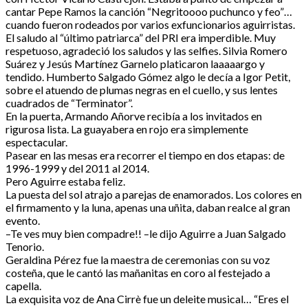
cantar Pepe Ramos la canción “Negritoooo puchunco y feo”…
cuando fueron rodeados por varios exfuncionarios aguirristas.
El saludo al “último patriarca” del PRI era imperdible. Muy
respetuoso, agradeció los saludos y las selfies. Silvia Romero
Suárez y Jesús Martínez Garnelo platicaron laaaaargo y
tendido. Humberto Salgado Gómez algo le decía a Igor Petit,
sobre el atuendo de plumas negras en el cuello, y sus lentes
cuadrados de “Terminator”.
En la puerta, Armando Añorve recibía a los invitados en
rigurosa lista. La guayabera en rojo era simplemente
espectacular.
Pasear en las mesas era recorrer el tiempo en dos etapas: de
1996-1999 y del 2011 al 2014.
Pero Aguirre estaba feliz.
La puesta del sol atrajo a parejas de enamorados. Los colores en
el firmamento y la luna, apenas una uñita, daban realce al gran
evento.
–Te ves muy bien compadre!! –le dijo Aguirre a Juan Salgado
Tenorio.
Geraldina Pérez fue la maestra de ceremonias con su voz
costeña, que le cantó las mañanitas en coro al festejado a
capella.
La exquisita voz de Ana Cirrè fue un deleite musical… “Eres el