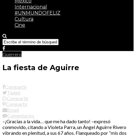
México
Internacional
#UNMUNDOFELIZ
Cultura
Cine
Guerrero
La fiesta de Aguirre
Compartir
Tweet
Compartir
Compartir
Email
Comentarios
–¡Gracias a la vida… que me ha dado tanto! –expresó
conmovido, citando a Violeta Parra, un Àngel Aguirre Rivero
vibrando en plenitud, a sus 67 años. Flanqueado por “mis dos