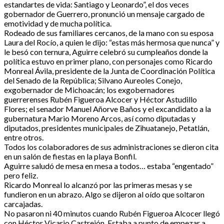
estandartes de vida: Santiago y Leonardo”, el dos veces
gobernador de Guerrero, pronunció un mensaje cargado de
emotividad y de mucha política.
Rodeado de sus familiares cercanos, de la mano con su esposa
Laura del Rocío, a quien le dijo: “estas más hermosa que nunca” y
le besó con ternura, Aguirre celebró su cumpleaños donde la
política estuvo en primer plano, con personajes como Ricardo
Monreal Ávila, presidente de la Junta de Coordinación Política
del Senado de la República; Silvano Aureoles Conejo,
exgobernador de Michoacán; los exgobernadores
guerrerenses Rubén Figueroa Alcocer y Héctor Astudillo
Flores; el senador Manuel Añorve Baños y el excandidato a la
gubernatura Mario Moreno Arcos, así como diputadas y
diputados, presidentes municipales de Zihuatanejo, Petatlán,
entre otros.
Todos los colaboradores de sus administraciones se dieron cita
en un salón de fiestas en la playa Bonfil.
Aguirre saludó de mesa en mesa a todos… estaba “engentado”
pero feliz.
Ricardo Monreal lo alcanzó por las primeras mesas y se
fundieron en un abrazo. Algo se dijeron al oído que soltaron
carcajadas.
No pasaron ni 40 minutos cuando Rubén Figueroa Alcocer llegó
con Héctor Vicario Castrejón. Estaba a punto de empezar a