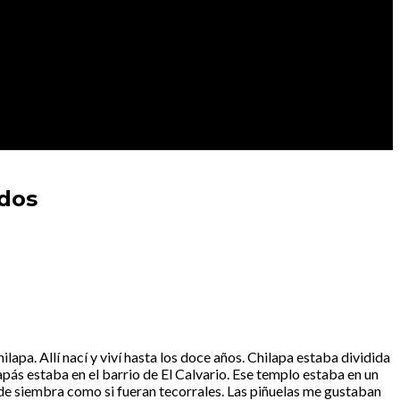
rdos
lapa. Allí nací y viví hasta los doce años. Chilapa estaba dividida
apás estaba en el barrio de El Calvario. Ese templo estaba en un
s de siembra como si fueran tecorrales. Las piñuelas me gustaban