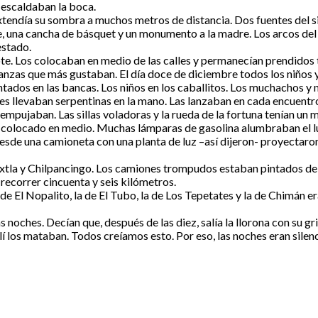
 escaldaban la boca.
extendía su sombra a muchos metros de distancia. Dos fuentes del s
de, una cancha de básquet y un monumento a la madre. Los arcos de
estado.
ote. Los colocaban en medio de las calles y permanecían prendidos t
danzas que más gustaban. El día doce de diciembre todos los niños 
ntados en las bancas. Los niños en los caballitos. Los muchachos 
s llevaban serpentinas en la mano. Las lanzaban en cada encuentr
mpujaban. Las sillas voladoras y la rueda de la fortuna tenían un 
n colocado en medio. Muchas lámparas de gasolina alumbraban el luga
sde una camioneta con una planta de luz –así dijeron- proyectaron 
tla y Chilpancingo. Los camiones trompudos estaban pintados de ve
 recorrer cincuenta y seis kilómetros.
e El Nopalito, la de El Tubo, la de Los Tepetates y la de Chimán era
las noches. Decían que, después de las diez, salía la llorona con su 
lí los mataban. Todos creíamos esto. Por eso, las noches eran silenci