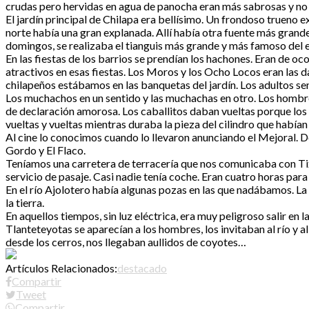
crudas pero hervidas en agua de panocha eran más sabrosas y no
El jardín principal de Chilapa era bellísimo. Un frondoso trueno 
norte había una gran explanada. Allí había otra fuente más gran
domingos, se realizaba el tianguis más grande y más famoso del 
En las fiestas de los barrios se prendían los hachones. Eran de oc
atractivos en esas fiestas. Los Moros y los Ocho Locos eran las 
chilapeños estábamos en las banquetas del jardín. Los adultos se
Los muchachos en un sentido y las muchachas en otro. Los hombre
de declaración amorosa. Los caballitos daban vueltas porque los e
vueltas y vueltas mientras duraba la pieza del cilindro que había
Al cine lo conocimos cuando lo llevaron anunciando el Mejoral. De
Gordo y El Flaco.
Teníamos una carretera de terracería que nos comunicaba con Tix
servicio de pasaje. Casi nadie tenía coche. Eran cuatro horas para
En el río Ajolotero había algunas pozas en las que nadábamos. La d
la tierra.
En aquellos tiempos, sin luz eléctrica, era muy peligroso salir en 
Tlanteteyotas se aparecían a los hombres, los invitaban al río y al
desde los cerros, nos llegaban aullidos de coyotes…
Artículos Relacionados:
destacado
Compartir
Tweet
Compartir