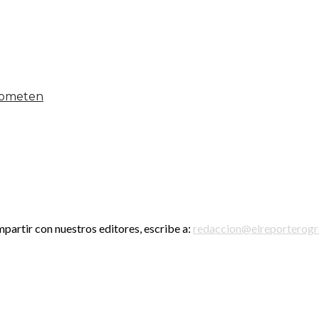
 someten
mpartir con nuestros editores, escribe a:
redaccion@elreporterog