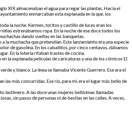
iglo XIX almacenaban el agua para regar las plantas. Hacia el
l ayuntamiento enmarcaban esta explanada en la que, los
oda la noche. Kermes, toritos y castillo de luces eran los
y niñas estrenábamos ropa. En la noche de ese doce todos los
y muchachas dando vueltas en las banquetas.
o a la muchacha que pretendían. Este lanzamiento era una especie
motor de gasolina. En los caballitos, por cinco centavos, dábamos
r. En la lotería rifaban trastes de cocina.
en la explanada películas de caricaturas y una de los cómicos El
rde y blanco. La línea se llamaba Vicente Guerrero. Ese era el
n las más concurridas. Ese río, para mí, era el lugar más bello de
grito lastimero. A las doce unas mujeres bellísimas llamadas
osas, sin pasos de personas ni de bestias en las calles. A veces,