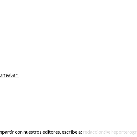
 someten
mpartir con nuestros editores, escribe a:
redaccion@elreporterog