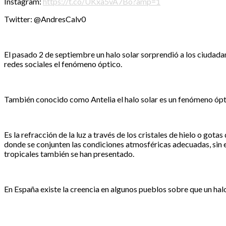
Instagram:
https://t.co/UKxa5vA7Bo?amp=1
Twitter: @AndresCalv0
El pasado 2 de septiembre un halo solar sorprendió a los ciudadan
redes sociales el fenómeno óptico.
También conocido como Antelia el halo solar es un fenómeno ópti
Es la refracción de la luz a través de los cristales de hielo o got
donde se conjunten las condiciones atmosféricas adecuadas, sin 
tropicales también se han presentado.
En España existe la creencia en algunos pueblos sobre que un halo