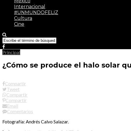
México
Internacional
#UNMUNDOFELIZ
Cultura
Cine
Principal
¿Cómo se produce el halo solar qu
Compartir
Tweet
Compartir
Compartir
Email
Comentarios
Fotografía: Andrés Calvo Salazar.