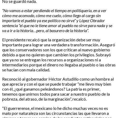
No se guardó nada.
“No vamos a estar perdiendo el tiempo en politiquería, en a ver
cómo me acomodo, cómo me cuelo, cómo llego al cargo sin
importarle el pueblo ya ese político no sirve” y López Obrador
sentencia “el que no le tiene amor al pueblo no sirve para nada y se
va a ir a la historia…pero, al basurero de la historia”.
El presidente recalcó que la organización debe ser muy
importante para lograr una verdadera transformación. Aseguró
que los conservadores son los que critican al nuevo gobierno
debido a que no quieren que cambien los privilegios. Subrayó
que ya no se entregan los recursos a organizaciones ni a
intermediarios porque el dinero no llegaba al pueblo o las obras
se hacían con mala calidad.
Reconoció al gobernador Héctor Astudillo como un hombre al
que aprecia y con el que se puede trabajar “me llevo muy bien
con él, ¿qué ganamos peleándonos? La patria es primer,
tenemos que unirnos todos para sacar a nuestro pueblo de la
pobreza, del atraso, de la marginación”, recalcó.
“El guerrerense, el mexicano lo he dicho muchas veces no es
malo por naturaleza son las circunstancias las que llevaron a