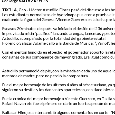
Por Jorge VALDEZ REYCEN
TIXTLA, Gro.-
Héctor Astudillo Flores pasó del discurso a los h
Los estudiantes normalistas de Ayotzinapa pusieron a prueba el 
exaltando la figura del General Vicente Guerrero en la lucha por 
Escasos 20 minutos después, ya iniciado el desfile del 236 aniversa
improvisado mitin “pacífico” lanzando arengas, lamentos y prote
Astudillo, acompañado por la totalidad del gabinete estatal.
Florencio Salazar Adame calló a la Banda de Música: “¡Ya no!”, les
Con el mentón hundido en el pecho, el gobernador soportó la reta
consignas de sus compañeros de mayor grado. Era igual como cua
Astudillo permaneció de pie, con la mirada en cada uno de aquellos
mentada de madre, pero no perdió la compostura.
Fue el mejor homenaje de los últimos 4 años al héroe suriano, ya 
siguieron su desfile y los danzantes aparecieron, con tlacololeros,
Fue la crónica del mejor homenaje a Vicente Guerrero, en Tixtla s
Rafael Navarrete fue el primero en darle un fuerte apretón de man
Baltasar Hinojosa intercambió algunos comentarios en corto: “No 