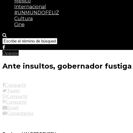
México
Internacional
#UNMUNDOFELIZ
Cultura
Cine
Opinión
Ante insultos, gobernador fustiga
Compartir
Tweet
Compartir
Compartir
Email
Comentarios