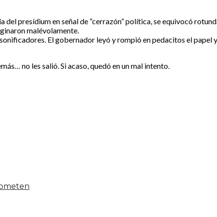
aría del presídium en señal de “cerrazón” política, se equivocó rot
maginaron malévolamente.
onificadores. El gobernador leyó y rompió en pedacitos el papel y
más… no les salió. Si acaso, quedó en un mal intento.
 someten