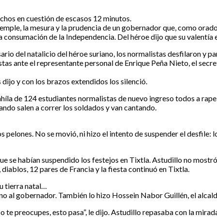
echos en cuestión de escasos 12 minutos.
temple, la mesura y la prudencia de un gobernador que, como orado
la consumación de la Independencia. Del héroe dijo que su valentía e
rio del natalicio del héroe suriano, los normalistas desfilaron y pa
stas ante el representante personal de Enrique Peña Nieto, el sec
 dijo y con los brazos extendidos los silenció.
híla de 124 estudiantes normalistas de nuevo ingreso todos a rape, 
ndo salen a correr los soldados y van cantando.
 pelones. No se movió, ni hizo el intento de suspender el desfile: l
que se habían suspendido los festejos en Tixtla. Astudillo no mostr
 diablos, 12 pares de Francia y la fiesta continuó en Tixtla.
u tierra natal…
o al gobernador. También lo hizo Hossein Nabor Guillén, el alcalde
te preocupes, esto pasa”, le dijo. Astudillo repasaba con la mirad