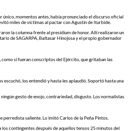
r único, momentos antes, había pronunciado el discurso oficial
vitó miles de víctimas al pactar con Agustín de Iturbide.
raron la columna frente al presídium de honor. Allí realizaron un
retario de SAGARPA, Baltasar Hinojosa y el propio gobernador
como si fueran conscriptos del Ejército, que gritaban las
os escuchó, los entendió y hasta les aplaudió. Soportó hasta una
ó ningún gesto de enojo, contrariedad, disgusto. Los normalistas
 perredista saliente. Lo imitó Carlos de la Peña Pintos.
a los contingentes después de aquellos tensos 25 minutos del